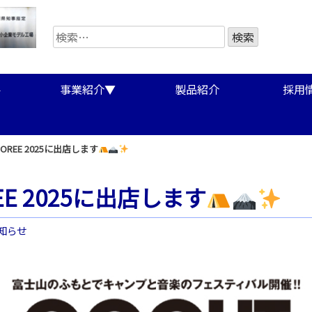
検
索:
要
事業紹介▼
製品紹介
採用情
MBOREE 2025に出店します
REE 2025に出店します
知らせ