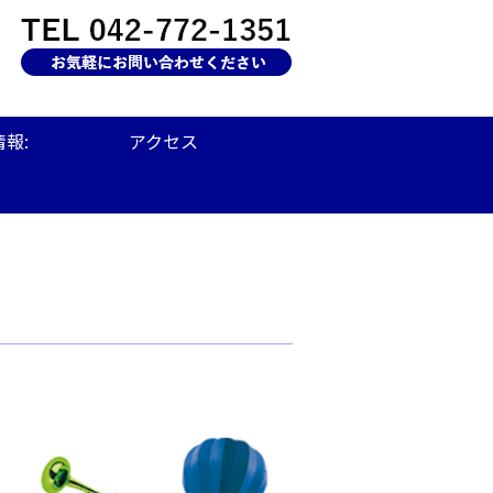
報:
アクセス